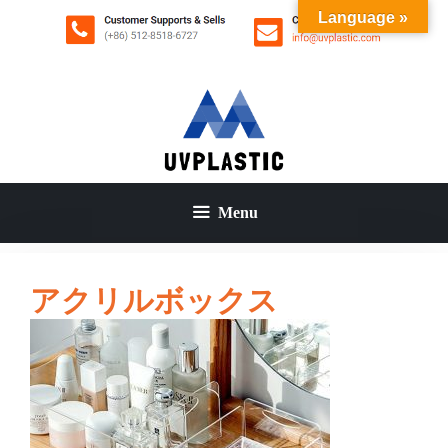
コ
Language »
ン
テ
ン
ツ
へ
ス
キ
ッ
Menu
プ
アクリルボックス