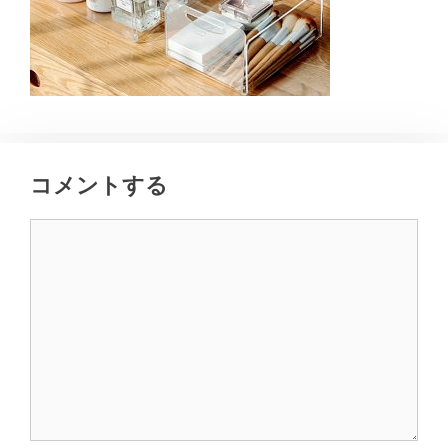
コメントする
コ
メ
ン
ト