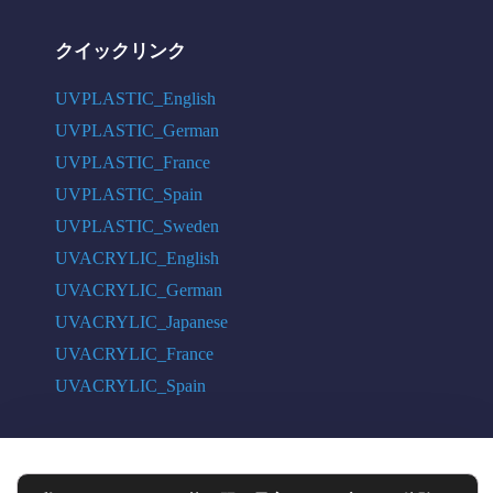
クイックリンク
UVPLASTIC_English
UVPLASTIC_German
UVPLASTIC_France
UVPLASTIC_Spain
UVPLASTIC_Sweden
UVACRYLIC_English
UVACRYLIC_German
UVACRYLIC_Japanese
UVACRYLIC_France
UVACRYLIC_Spain
COPYRIGHT © 2004 - 2026 UVPLASTIC MATERIAL TECHNOLOGY CO.,