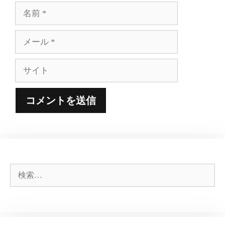
名
前
メ
ー
ル
サ
イ
ト
検
索: