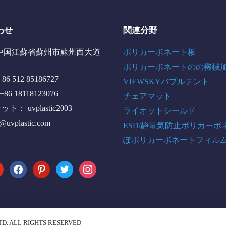
わせ
関連分野
中国江蘇省蘇州市蘇州西大道
ポリカーボネート板
ポリカーボネートのの機械
6 512 85186727
VIEWSKYバブルテント
+86 18118123076
チェアマット
： uvplastic2003
ライオットシールド
o@uvplastic.com
ESD/静電気防止ポリカーボ
ぽポリカーボネートフィル
tube
facebook
pinterest
twitter
instagram
TD. ALL RIGHTS RESERVED