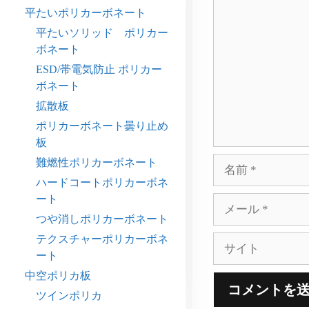
コ
平たいポリカーボネート
メ
平たいソリッド ポリカー
ン
ボネート
ト
ESD/帯電気防止 ポリカー
ボネート
拡散板
ポリカーボネート曇り止め
板
名
難燃性ポリカーボネート
前
ハードコートポリカーボネ
ート
メ
ー
つや消しポリカーボネート
ル
テクスチャーポリカーボネ
サ
ート
イ
ト
中空ポリカ板
ツインポリカ