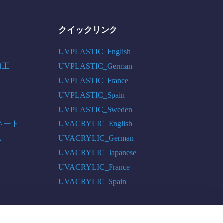
クイックリンク
UVPLASTIC_English
加工
UVPLASTIC_German
UVPLASTIC_France
UVPLASTIC_Spain
UVPLASTIC_Sweden
ネート
UVACRYLIC_English
ム
UVACRYLIC_German
UVACRYLIC_Japanese
UVACRYLIC_France
UVACRYLIC_Spain