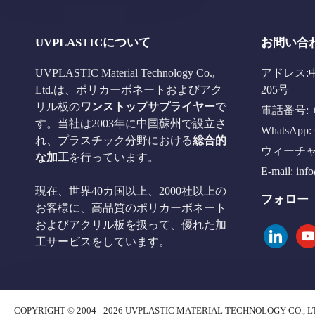
UVPLASTICについて
お問い合
UVPLASTIC Material Technology Co.,
アドレス:
Ltd.は、ポリカーボネートおよびアク
205号
リル板の
ワンストップサプライヤー
で
電話番号: +8
す。当社は2003年に中国蘇州で設立さ
WhatsApp: 
れ、プラスチック分野における
総合的
ウィーチャット
な加工
を行っています。
E-mail:
inf
現在、世界40カ国以上、2000社以上の
フォロー
お客様に、高品質のポリカーボネート
およびアクリル板を扱って、優れた加
linkedin
you
工サービスをしています。
COPYRIGHT © 2004 - 2026 UVPLASTIC MATERIAL TECHNOLOGY CO., L