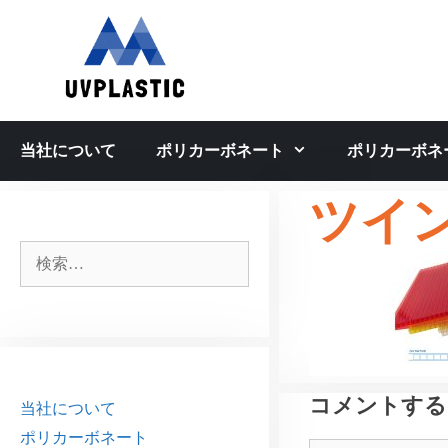
コ
ン
テ
ン
ツ
へ
当社について
ポリカーボネート
ポリカーボネ
ス
キ
ツイ
ッ
プ
検
索:
コメントする
当社について
ポリカーボネート