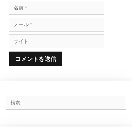
名
前
メ
ー
ル
サ
イ
ト
検
索: