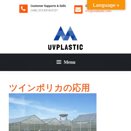
コ
Language »
ン
テ
ン
ツ
へ
ス
キ
ッ
Menu
プ
ツインポリカの応用