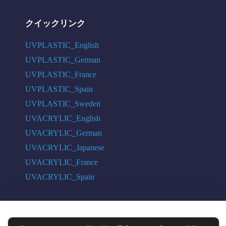
クイックリンク
UVPLASTIC_English
UVPLASTIC_German
UVPLASTIC_France
UVPLASTIC_Spain
UVPLASTIC_Sweden
UVACRYLIC_English
UVACRYLIC_German
UVACRYLIC_Japanese
UVACRYLIC_France
UVACRYLIC_Spain
COPYRIGHT © 2004 - 2026 UVPLASTIC MATERIAL TECHNOLOGY CO.,