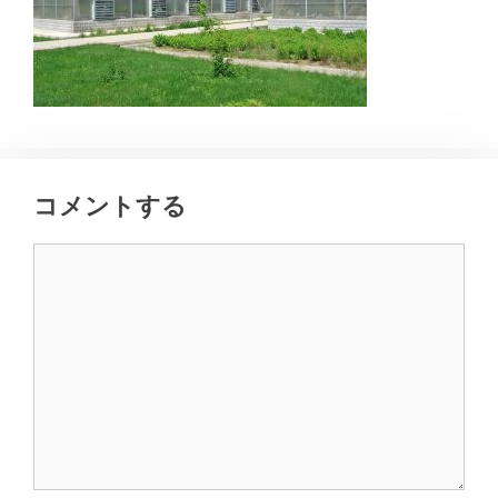
コメントする
コ
メ
ン
ト