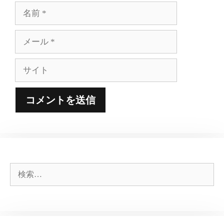
名
前
メ
ー
ル
サ
イ
ト
検
索: