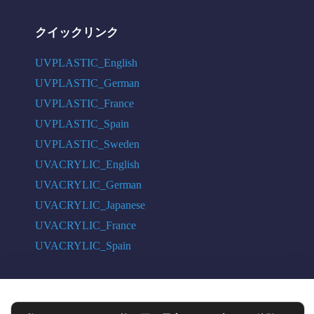
クイックリンク
UVPLASTIC_English
UVPLASTIC_German
UVPLASTIC_France
UVPLASTIC_Spain
UVPLASTIC_Sweden
UVACRYLIC_English
UVACRYLIC_German
UVACRYLIC_Japanese
UVACRYLIC_France
UVACRYLIC_Spain
COPYRIGHT © 2004 - 2026 UVPLASTIC MATERIAL TECHNOLOGY CO.,