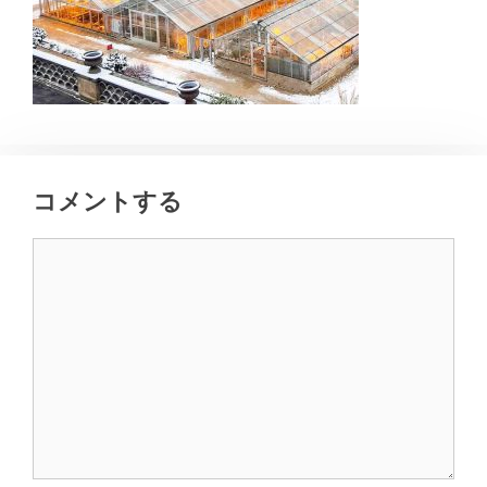
コメントする
コ
メ
ン
ト