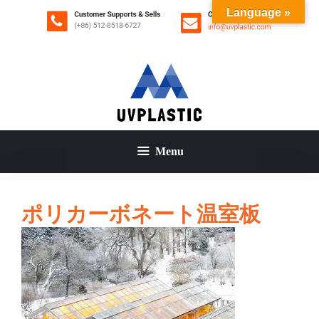
コ
Language »
ン
テ
ン
ツ
へ
ス
キ
ッ
Menu
プ
ポリカーボネート温室板