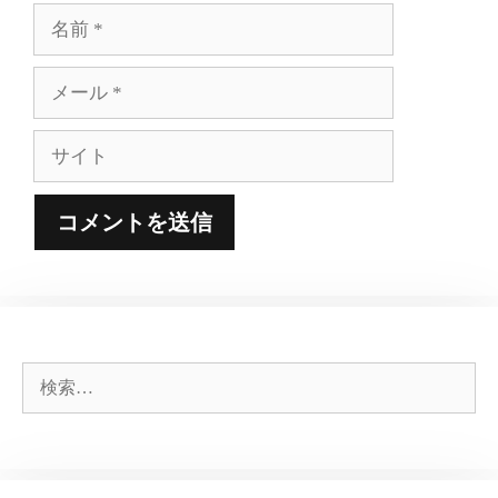
名
前
メ
ー
ル
サ
イ
ト
検
索: