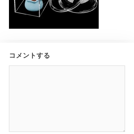
コメントする
コ
メ
ン
ト