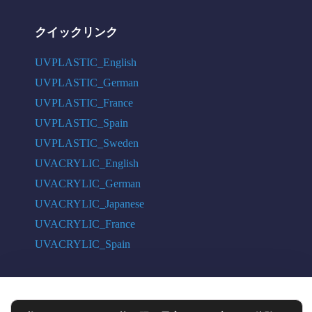
クイックリンク
UVPLASTIC_English
UVPLASTIC_German
UVPLASTIC_France
UVPLASTIC_Spain
UVPLASTIC_Sweden
UVACRYLIC_English
UVACRYLIC_German
UVACRYLIC_Japanese
UVACRYLIC_France
UVACRYLIC_Spain
COPYRIGHT © 2004 - 2026 UVPLASTIC MATERIAL TECHNOLOGY CO.,