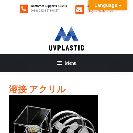
コ
Language »
ン
テ
ン
ツ
へ
ス
キ
ッ
Menu
プ
溶接 アクリル