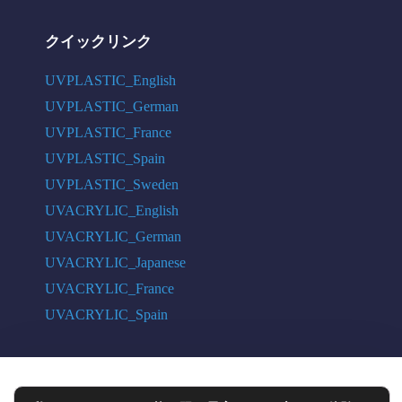
クイックリンク
UVPLASTIC_English
UVPLASTIC_German
UVPLASTIC_France
UVPLASTIC_Spain
UVPLASTIC_Sweden
UVACRYLIC_English
UVACRYLIC_German
UVACRYLIC_Japanese
UVACRYLIC_France
UVACRYLIC_Spain
COPYRIGHT © 2004 - 2026 UVPLASTIC MATERIAL TECHNOLOGY CO.,