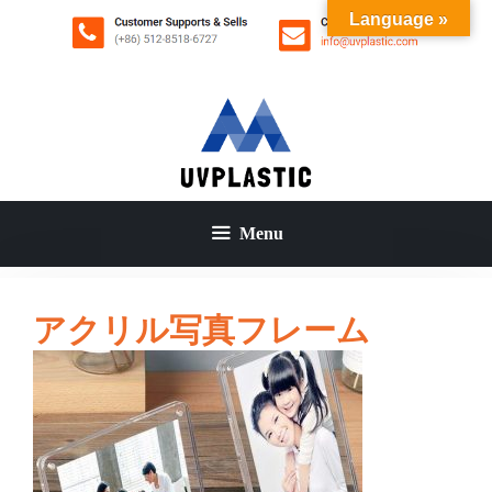
コ
Language »
ン
テ
ン
ツ
へ
ス
キ
ッ
Menu
プ
アクリル写真フレーム