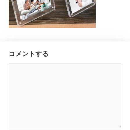
コメントする
コ
メ
ン
ト