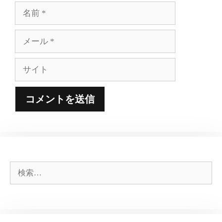
名
前
メ
ー
ル
サ
イ
ト
検
索: