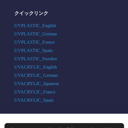
クイックリンク
UVPLASTIC_English
UVPLASTIC_German
UVPLASTIC_France
UVPLASTIC_Spain
UVPLASTIC_Sweden
UVACRYLIC_English
UVACRYLIC_German
UVACRYLIC_Japanese
UVACRYLIC_France
UVACRYLIC_Spain
COPYRIGHT © 2004 - 2026 UVPLASTIC MATERIAL TECHNOLOGY CO.,