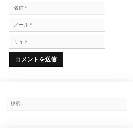
名
前
メ
ー
ル
サ
イ
ト
検
索: