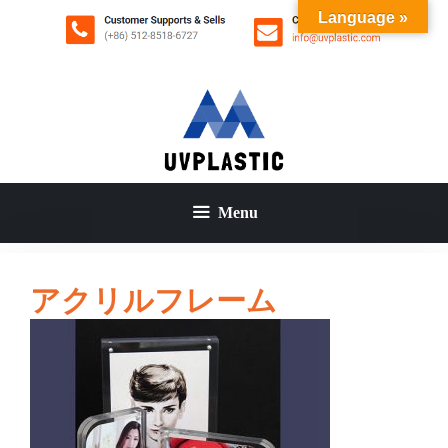
コ
Language »
ン
テ
ン
ツ
へ
ス
キ
ッ
Menu
プ
アクリルフレーム