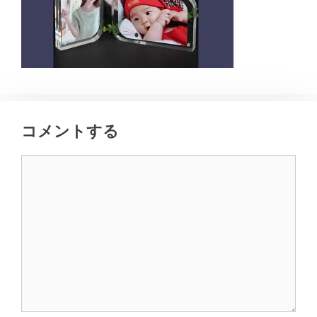
コメントする
コ
メ
ン
ト