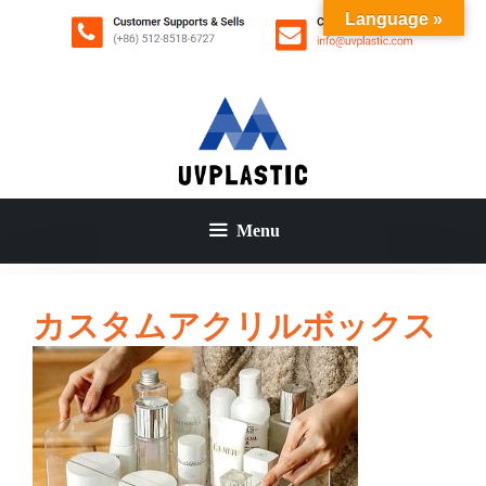
コ
Language »
ン
テ
ン
ツ
へ
ス
キ
ッ
Menu
プ
カスタムアクリルボックス