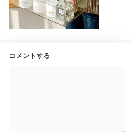
コメントする
コ
メ
ン
ト