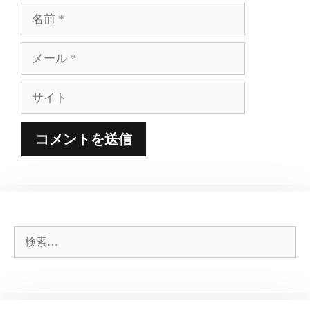
名
前
メ
ー
ル
サ
イ
ト
検
索: