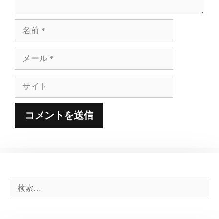
名
前
メ
ー
ル
サ
イ
ト
検
索: