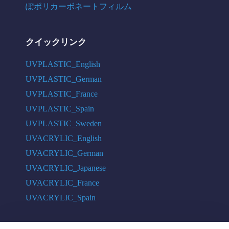
ぽポリカーボネートフィルム
クイックリンク
UVPLASTIC_English
UVPLASTIC_German
UVPLASTIC_France
UVPLASTIC_Spain
UVPLASTIC_Sweden
UVACRYLIC_English
UVACRYLIC_German
UVACRYLIC_Japanese
UVACRYLIC_France
UVACRYLIC_Spain