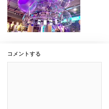
コメントする
コ
メ
ン
ト