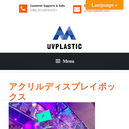
コ
Language »
ン
テ
ン
ツ
へ
ス
キ
ッ
Menu
プ
アクリルディスプレイボッ
クス