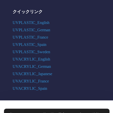
クイックリンク
UVPLASTIC_English
UVPLASTIC_German
UVPLASTIC_France
UVPLASTIC_Spain
UVPLASTIC_Sweden
UVACRYLIC_English
UVACRYLIC_German
UVACRYLIC_Japanese
UVACRYLIC_France
UVACRYLIC_Spain
COPYRIGHT © 2004 - 2026 UVPLASTIC MATERIAL TECHNOLOGY CO.,