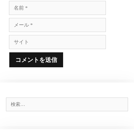
名
前
メ
ー
ル
サ
イ
ト
検
索: