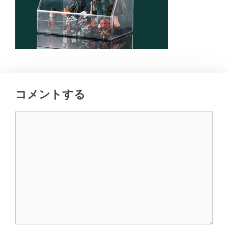
コメントする
コ
メ
ン
ト