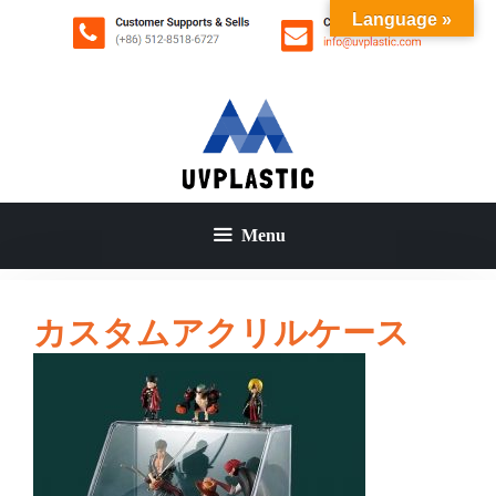
コ
Language »
ン
テ
ン
ツ
へ
ス
キ
ッ
Menu
プ
カスタムアクリルケース