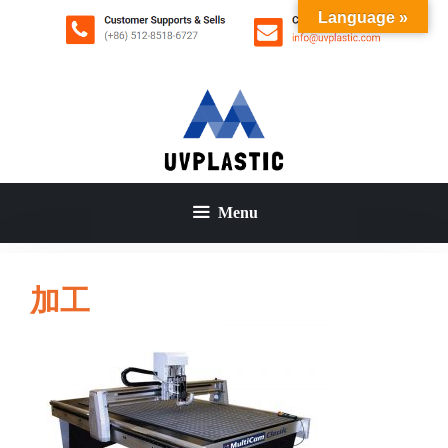
コ
Language »
ン
テ
ン
ツ
へ
ス
キ
ッ
Menu
プ
加工