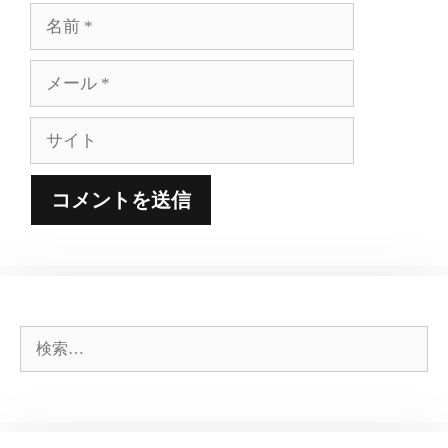
名
前
メ
ー
ル
サ
イ
ト
検
索: