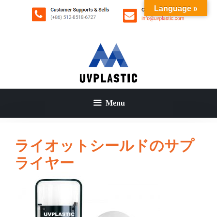
コ
Language »
ン
テ
ン
ツ
へ
ス
キ
ッ
Menu
プ
ライオットシールドのサプ
ライヤー