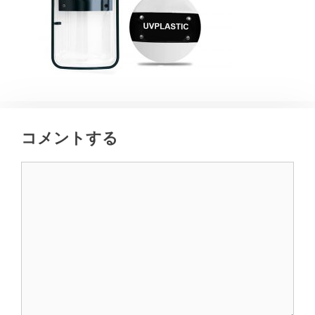
コメントする
コ
メ
ン
ト