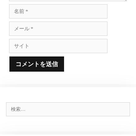
名
前
メ
ー
ル
サ
イ
ト
検
索: