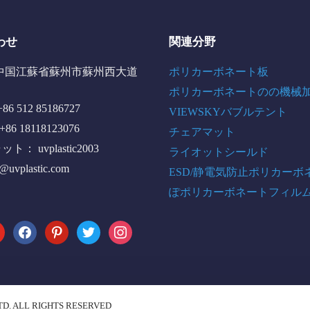
わせ
関連分野
中国江蘇省蘇州市蘇州西大道
ポリカーボネート板
ポリカーボネートのの機械
6 512 85186727
VIEWSKYバブルテント
+86 18118123076
チェアマット
： uvplastic2003
ライオットシールド
o@uvplastic.com
ESD/静電気防止ポリカーボ
ぽポリカーボネートフィル
tube
facebook
pinterest
twitter
instagram
TD. ALL RIGHTS RESERVED