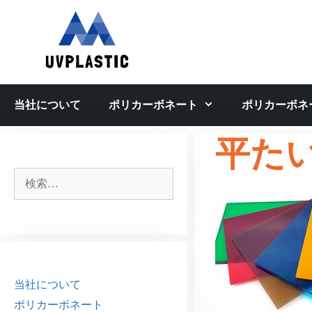
コ
ン
テ
ン
ツ
へ
当社について
ポリカーボネート
ポリカーボネ
ス
キ
平た
ッ
プ
検
索:
当社について
ポリカーボネート