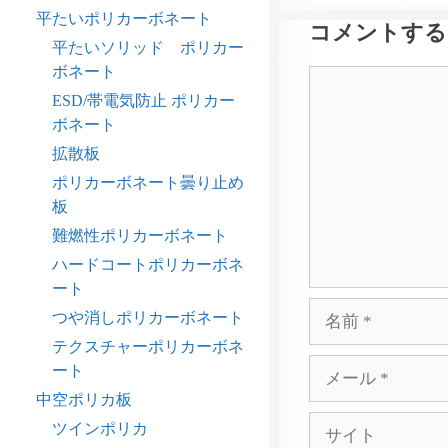
平たいポリカーボネート
コメントする
平たいソリッド ポリカー
ボネート
コ
ESD/帯電気防止 ポリカー
メ
ボネート
ン
ト
拡散板
ポリカーボネート曇り止め
板
難燃性ポリカーボネート
ハードコートポリカーボネ
ート
名
つや消しポリカーボネート
前
テクスチャーポリカーボネ
メ
ート
ー
中空ポリカ板
ル
サ
ツインポリカ