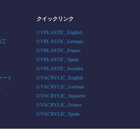
クイックリンク
UVPLASTIC_English
加工
UVPLASTIC_German
UVPLASTIC_France
UVPLASTIC_Spain
UVPLASTIC_Sweden
ネート
UVACRYLIC_English
ム
UVACRYLIC_German
UVACRYLIC_Japanese
UVACRYLIC_France
UVACRYLIC_Spain