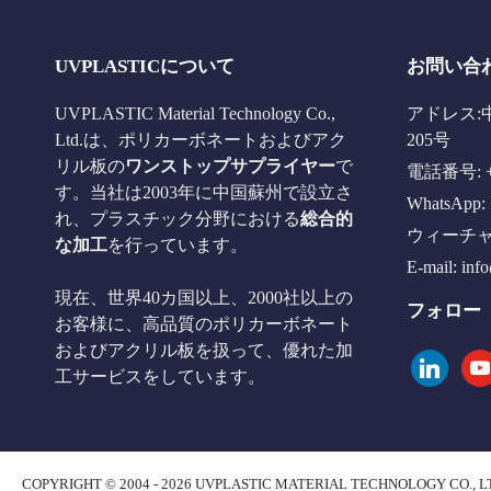
UVPLASTICについて
お問い合
UVPLASTIC Material Technology Co.,
アドレス:
Ltd.は、ポリカーボネートおよびアク
205号
リル板の
ワンストップサプライヤー
で
電話番号: +8
す。当社は2003年に中国蘇州で設立さ
WhatsApp: 
れ、プラスチック分野における
総合的
ウィーチャット
な加工
を行っています。
E-mail:
inf
現在、世界40カ国以上、2000社以上の
フォロー
お客様に、高品質のポリカーボネート
およびアクリル板を扱って、優れた加
linkedin
you
工サービスをしています。
COPYRIGHT © 2004 - 2026 UVPLASTIC MATERIAL TECHNOLOGY CO., L