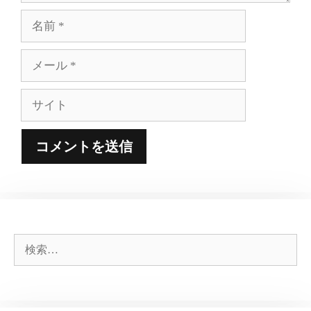
名
前
メ
ー
ル
サ
イ
ト
検
索: