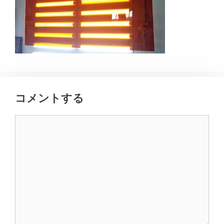
コメントする
コ
メ
ン
ト