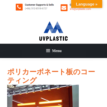
コ
Language »
ン
テ
ン
ツ
へ
ス
キ
ッ
Menu
プ
ポリカーボネート板のコー
ティング