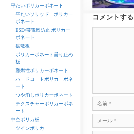
平たいポリカーボネート
平たいソリッド ポリカー
コメントする
ボネート
ESD/帯電気防止 ポリカー
コ
ボネート
メ
ン
拡散板
ト
ポリカーボネート曇り止め
板
難燃性ポリカーボネート
ハードコートポリカーボネ
ート
つや消しポリカーボネート
名
テクスチャーポリカーボネ
前
ート
メ
中空ポリカ板
ー
ツインポリカ
ル