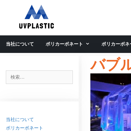
コ
ン
テ
ン
ツ
へ
当社について
ポリカーボネート
ポリカーボネ
ス
キ
バブ
ッ
プ
検
索:
当社について
ポリカーボネート