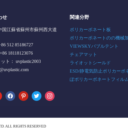
わせ
関連分野
中国江蘇省蘇州市蘇州西大道
ポリカーボネート板
ポリカーボネートのの機械
6 512 85186727
VIEWSKYバブルテント
+86 18118123076
チェアマット
： uvplastic2003
ライオットシールド
o@uvplastic.com
ESD/静電気防止ポリカーボ
ぽポリカーボネートフィル
tube
facebook
pinterest
twitter
instagram
TD. ALL RIGHTS RESERVED