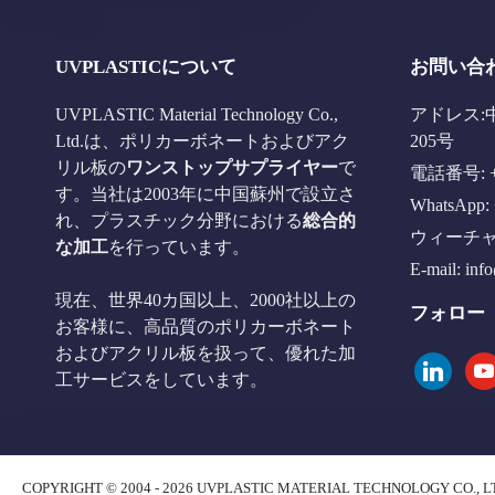
UVPLASTICについて
お問い合
UVPLASTIC Material Technology Co.,
アドレス:
Ltd.は、ポリカーボネートおよびアク
205号
リル板の
ワンストップサプライヤー
で
電話番号: +8
す。当社は2003年に中国蘇州で設立さ
WhatsApp: 
れ、プラスチック分野における
総合的
ウィーチャット
な加工
を行っています。
E-mail:
inf
現在、世界40カ国以上、2000社以上の
フォロー
お客様に、高品質のポリカーボネート
およびアクリル板を扱って、優れた加
linkedin
you
工サービスをしています。
COPYRIGHT © 2004 - 2026 UVPLASTIC MATERIAL TECHNOLOGY CO., L