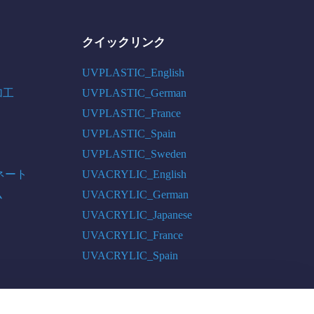
クイックリンク
UVPLASTIC_English
加工
UVPLASTIC_German
UVPLASTIC_France
UVPLASTIC_Spain
UVPLASTIC_Sweden
ネート
UVACRYLIC_English
ム
UVACRYLIC_German
UVACRYLIC_Japanese
UVACRYLIC_France
UVACRYLIC_Spain