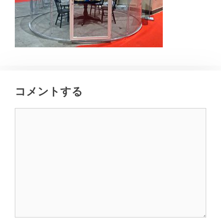
コメントする
コ
メ
ン
ト