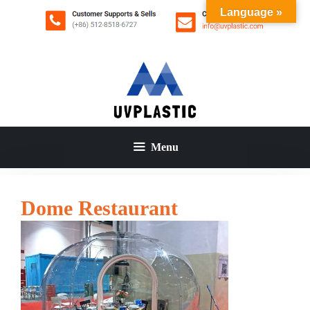
コ
Language »
ン
テ
ン
ツ
へ
ス
キ
ッ
Menu
プ
Dome Restaurant