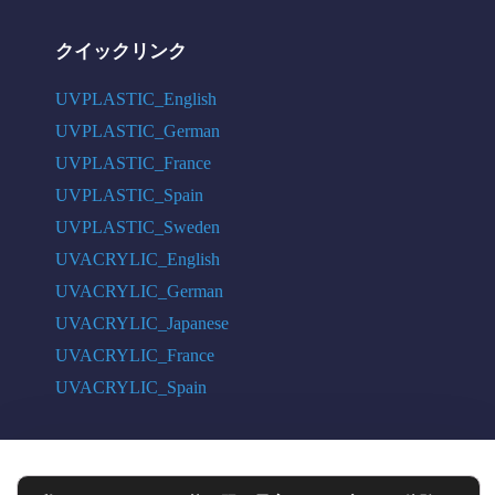
クイックリンク
UVPLASTIC_English
UVPLASTIC_German
UVPLASTIC_France
UVPLASTIC_Spain
UVPLASTIC_Sweden
UVACRYLIC_English
UVACRYLIC_German
UVACRYLIC_Japanese
UVACRYLIC_France
UVACRYLIC_Spain
COPYRIGHT © 2004 - 2026 UVPLASTIC MATERIAL TECHNOLOGY CO.,