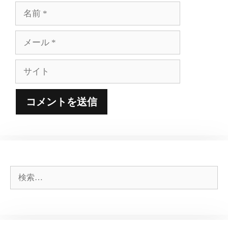
名
前
メ
ー
ル
サ
イ
ト
検
索: