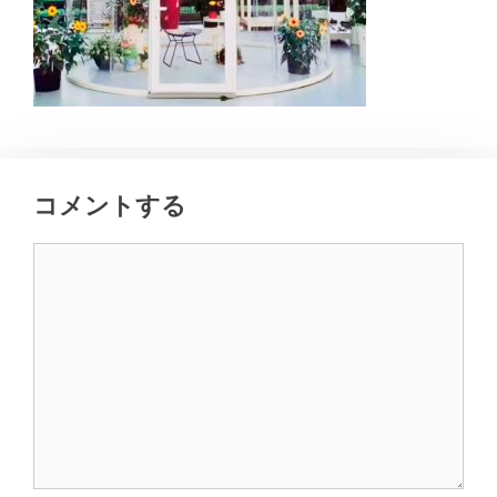
コメントする
コ
メ
ン
ト