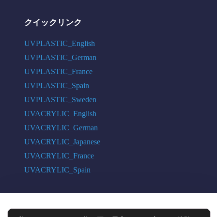
クイックリンク
UVPLASTIC_English
UVPLASTIC_German
UVPLASTIC_France
UVPLASTIC_Spain
UVPLASTIC_Sweden
UVACRYLIC_English
UVACRYLIC_German
UVACRYLIC_Japanese
UVACRYLIC_France
UVACRYLIC_Spain
COPYRIGHT © 2004 - 2026 UVPLASTIC MATERIAL TECHNOLOGY CO.,