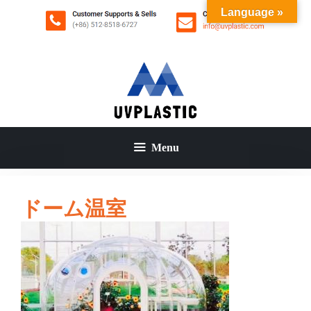
コ
Language »
ン
テ
ン
ツ
へ
ス
キ
ッ
Menu
プ
ドーム温室