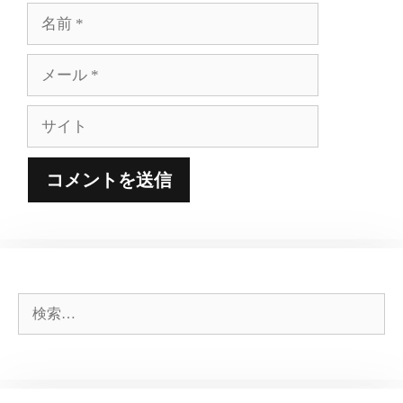
名
前
メ
ー
ル
サ
イ
ト
検
索: