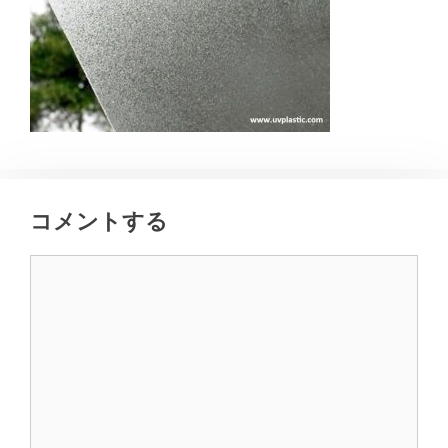
コメントする
コ
メ
ン
ト