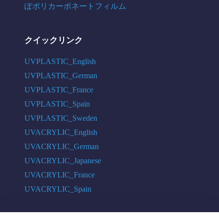
ぽポリカーボネートフィルム
クイックリンク
UVPLASTIC_English
UVPLASTIC_German
UVPLASTIC_France
UVPLASTIC_Spain
UVPLASTIC_Sweden
UVACRYLIC_English
UVACRYLIC_German
UVACRYLIC_Japanese
UVACRYLIC_France
UVACRYLIC_Spain