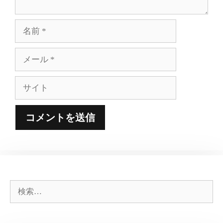
名
前
メ
ー
ル
サ
イ
ト
検
索: