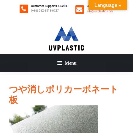
コ
Language »
ン
テ
ン
ツ
へ
ス
キ
ッ
Menu
プ
つや消しポリカーボネート
板