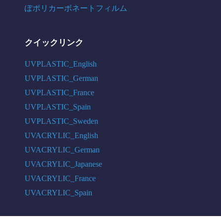
ぽポリカーボネートフィルム
クイックリンク
UVPLASTIC_English
UVPLASTIC_German
UVPLASTIC_France
UVPLASTIC_Spain
UVPLASTIC_Sweden
UVACRYLIC_English
UVACRYLIC_German
UVACRYLIC_Japanese
UVACRYLIC_France
UVACRYLIC_Spain