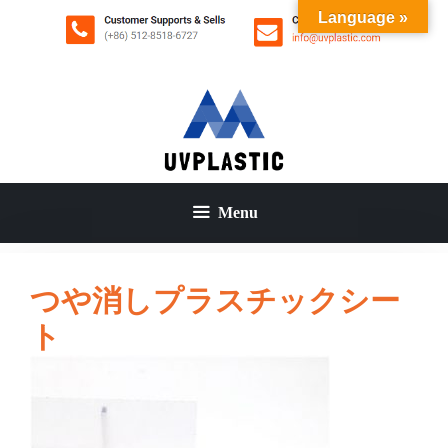
コ
Language »
ン
テ
ン
ツ
へ
ス
キ
ッ
Menu
プ
つや消しプラスチックシー
ト