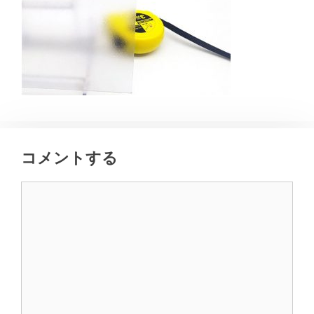
コメントする
コ
メ
ン
ト