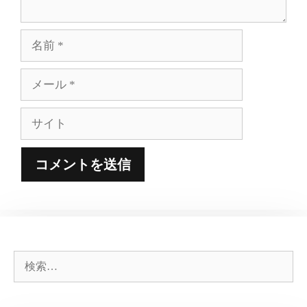
名
前
メ
ー
ル
サ
イ
ト
検
索: