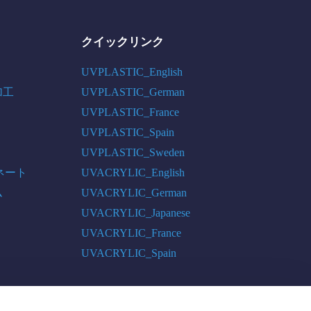
クイックリンク
UVPLASTIC_English
加工
UVPLASTIC_German
UVPLASTIC_France
UVPLASTIC_Spain
UVPLASTIC_Sweden
ネート
UVACRYLIC_English
ム
UVACRYLIC_German
UVACRYLIC_Japanese
UVACRYLIC_France
UVACRYLIC_Spain