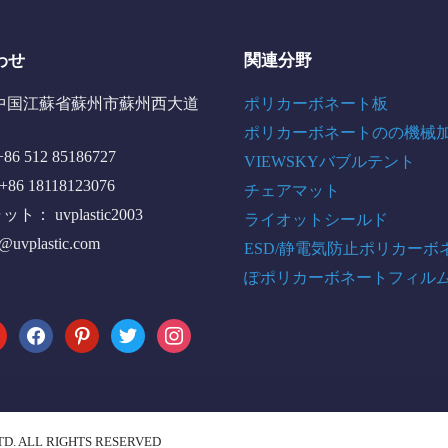
わせ
関連分野
中国江蘇省蘇州市蘇州西大道
ポリカーボネート板
ポリカーボネートのの機械
6 512 85186727
VIEWSKYバブルテント
+86 18118123076
チェアマット
： uvplastic2003
ライオットシールド
o@uvplastic.com
ESD/静電気防止ポリカーボ
ぽポリカーボネートフィル
tube
facebook
pinterest
twitter
instagram
TD. ALL RIGHTS RESERVED