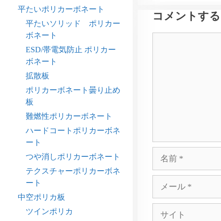
平たいポリカーボネート
コメントする
平たいソリッド ポリカー
ボネート
コ
ESD/帯電気防止 ポリカー
メ
ボネート
ン
ト
拡散板
ポリカーボネート曇り止め
板
難燃性ポリカーボネート
ハードコートポリカーボネ
ート
名
つや消しポリカーボネート
前
テクスチャーポリカーボネ
メ
ート
ー
中空ポリカ板
ル
サ
ツインポリカ