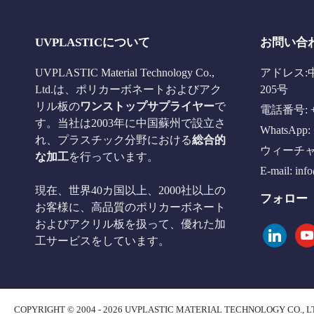
UVPLASTICについて
お問い合
UVPLASTIC Material Technology Co.,
アドレス:
Ltd.は、ポリカーボネートおよびアク
205号
リル板の
ワンストップサプライヤー
で
電話番号: +8
す。当社は2003年に中国蘇州で設立さ
WhatsApp: 
れ、プラスチック分野における
総合的
ウィーチャット
な加工
を行っています。
E-mail:
inf
現在、世界40カ国以上、2000社以上の
フォロー
お客様に、高品質のポリカーボネート
およびアクリル板を扱って、優れた加
linkedin
you
工サービスをしています。
COPYRIGHT © 2004 - 2026 UVPLASTIC MATERIAL TECHNOLOGY CO., L