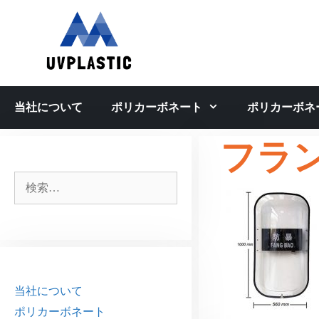
コ
ン
テ
ン
ツ
へ
当社について
ポリカーボネート
ポリカーボネ
ス
キ
フラ
ッ
プ
検
索:
当社について
ポリカーボネート