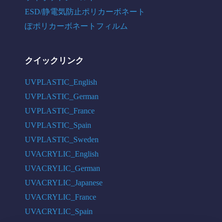
ESD/静電気防止ポリカーボネート
ぽポリカーボネートフィルム
クイックリンク
UVPLASTIC_English
UVPLASTIC_German
UVPLASTIC_France
UVPLASTIC_Spain
UVPLASTIC_Sweden
UVACRYLIC_English
UVACRYLIC_German
UVACRYLIC_Japanese
UVACRYLIC_France
UVACRYLIC_Spain