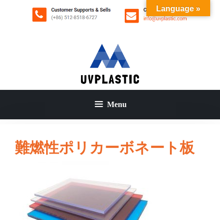
コ
Language »
ン
テ
ン
ツ
へ
ス
キ
ッ
Menu
プ
難燃性ポリカーボネート板