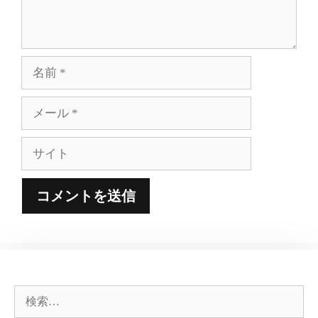
名
前
メ
ー
ル
サ
イ
ト
検
索: