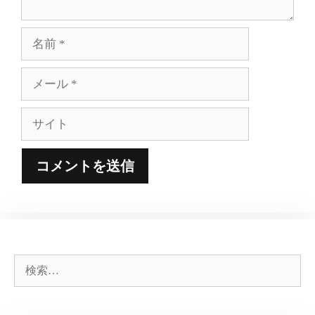
名
前
メ
ー
ル
サ
イ
ト
検
索: