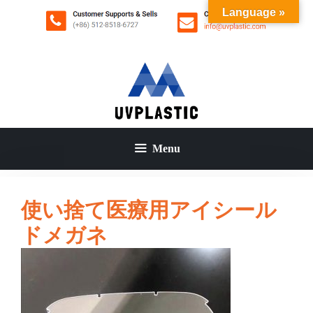
コ
Language »
ン
テ
ン
ツ
へ
ス
キ
ッ
Menu
プ
使い捨て医療用アイシール
ドメガネ