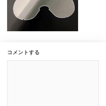
コメントする
コ
メ
ン
ト