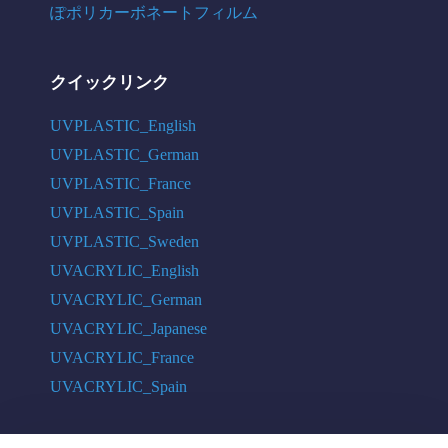
ぽポリカーボネートフィルム
クイックリンク
UVPLASTIC_English
UVPLASTIC_German
UVPLASTIC_France
UVPLASTIC_Spain
UVPLASTIC_Sweden
UVACRYLIC_English
UVACRYLIC_German
UVACRYLIC_Japanese
UVACRYLIC_France
UVACRYLIC_Spain