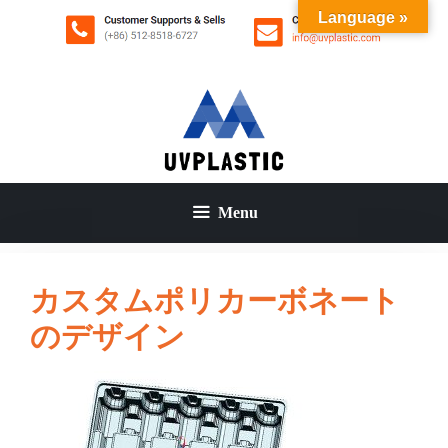
コ
Language »
ン
テ
ン
ツ
へ
ス
キ
ッ
Menu
プ
カスタムポリカーボネート
のデザイン