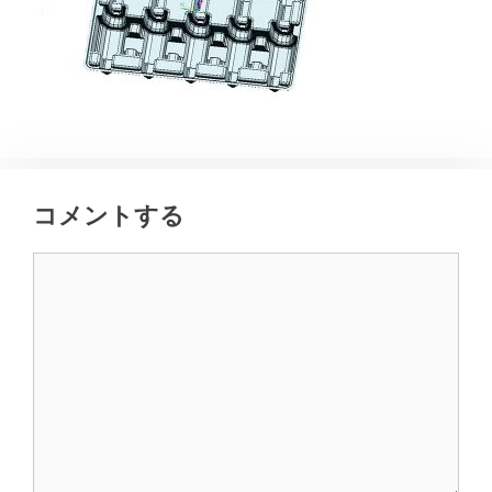
コメントする
コ
メ
ン
ト