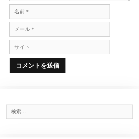
名
前
メ
ー
ル
サ
イ
ト
検
索: