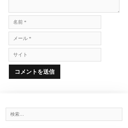
名
前
メ
ー
ル
サ
イ
ト
検
索: