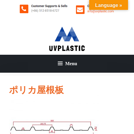
コ
Language »
ン
テ
ン
ツ
へ
ス
キ
ッ
Menu
プ
ポリカ屋根板