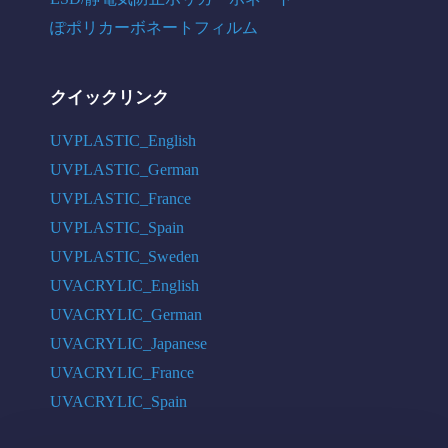
ぽポリカーボネートフィルム
クイックリンク
UVPLASTIC_English
UVPLASTIC_German
UVPLASTIC_France
UVPLASTIC_Spain
UVPLASTIC_Sweden
UVACRYLIC_English
UVACRYLIC_German
UVACRYLIC_Japanese
UVACRYLIC_France
UVACRYLIC_Spain