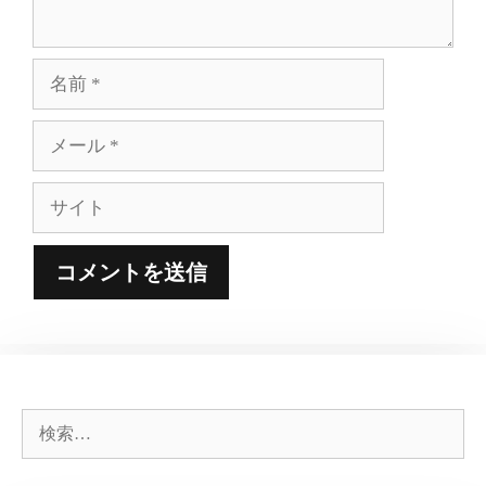
名
前
メ
ー
ル
サ
イ
ト
検
索: