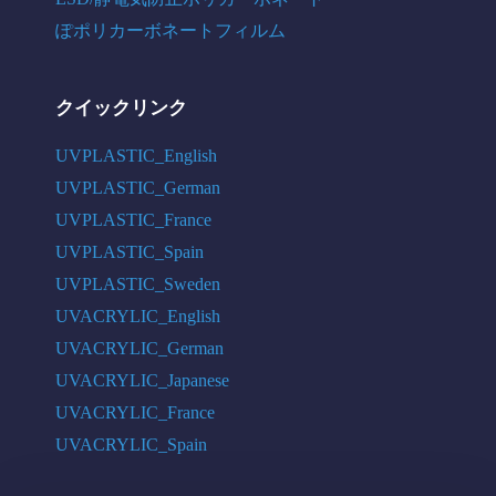
ぽポリカーボネートフィルム
クイックリンク
UVPLASTIC_English
UVPLASTIC_German
UVPLASTIC_France
UVPLASTIC_Spain
UVPLASTIC_Sweden
UVACRYLIC_English
UVACRYLIC_German
UVACRYLIC_Japanese
UVACRYLIC_France
UVACRYLIC_Spain