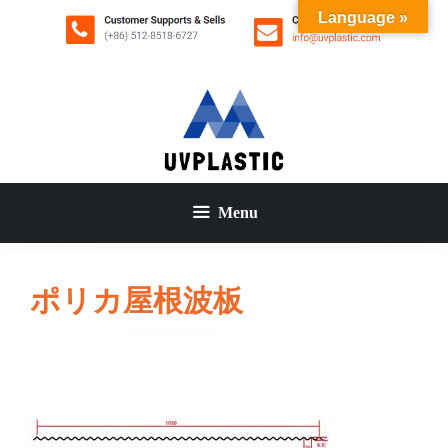
コ
Language »
ン
テ
ン
ツ
へ
ス
キ
ッ
Menu
プ
ポリカ屋根波板