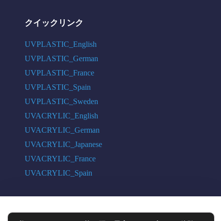
クイックリンク
UVPLASTIC_English
UVPLASTIC_German
UVPLASTIC_France
UVPLASTIC_Spain
UVPLASTIC_Sweden
UVACRYLIC_English
UVACRYLIC_German
UVACRYLIC_Japanese
UVACRYLIC_France
UVACRYLIC_Spain
COPYRIGHT © 2004 - 2026 UVPLASTIC MATERIAL TECHNOLOGY CO.,