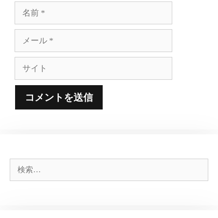
名
前
メ
ー
ル
サ
イ
ト
検
索: