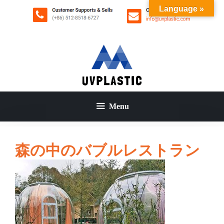
コ
Language »
ン
テ
ン
ツ
へ
ス
キ
ッ
Menu
プ
森の中のバブルレストラン