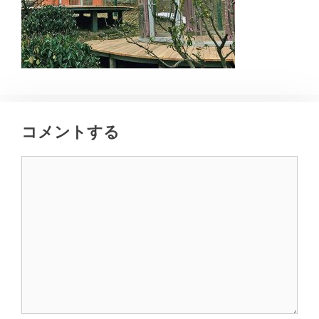
コメントする
コ
メ
ン
ト