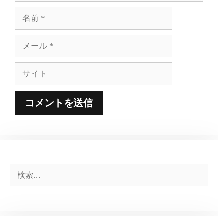
名
前
メ
ー
ル
サ
イ
ト
検
索: