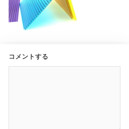
コメントする
コ
メ
ン
ト