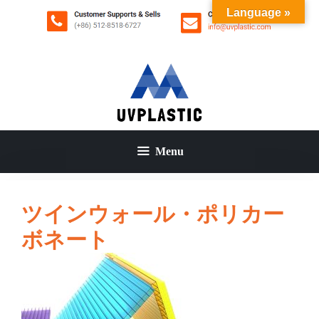
コ
Language »
ン
テ
ン
ツ
へ
ス
キ
ッ
Menu
プ
ツインウォール・ポリカー
ボネート