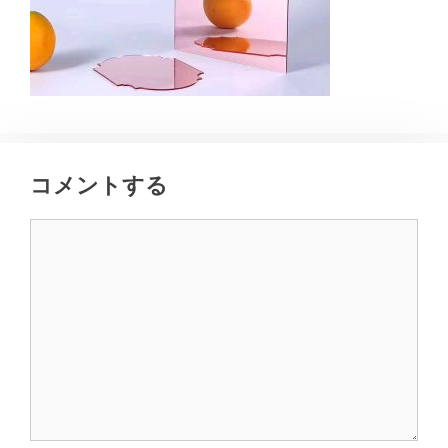
コメントする
コ
メ
ン
ト