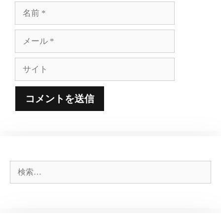
名
前
メ
ー
ル
サ
イ
ト
検
索: