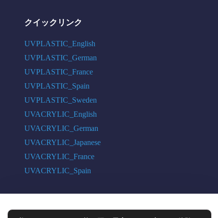
クイックリンク
UVPLASTIC_English
UVPLASTIC_German
UVPLASTIC_France
UVPLASTIC_Spain
UVPLASTIC_Sweden
UVACRYLIC_English
UVACRYLIC_German
UVACRYLIC_Japanese
UVACRYLIC_France
UVACRYLIC_Spain
COPYRIGHT © 2004 - 2026 UVPLASTIC MATERIAL TECHNOLOGY CO.,