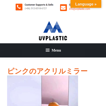
コ
Language »
ン
テ
ン
ツ
へ
ス
キ
ッ
Menu
プ
ピンクのアクリルミラー