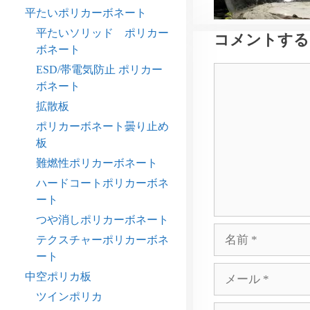
平たいポリカーボネート
平たいソリッド ポリカー
コメントする
ボネート
ESD/帯電気防止 ポリカー
コ
ボネート
メ
ン
拡散板
ト
ポリカーボネート曇り止め
板
難燃性ポリカーボネート
ハードコートポリカーボネ
ート
つや消しポリカーボネート
名
テクスチャーポリカーボネ
前
ート
メ
中空ポリカ板
ー
ツインポリカ
ル