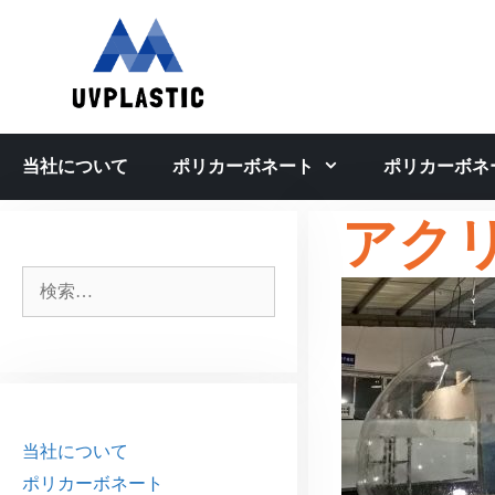
コ
ン
テ
ン
ツ
へ
当社について
ポリカーボネート
ポリカーボネ
ス
キ
アク
ッ
プ
検
索:
当社について
ポリカーボネート