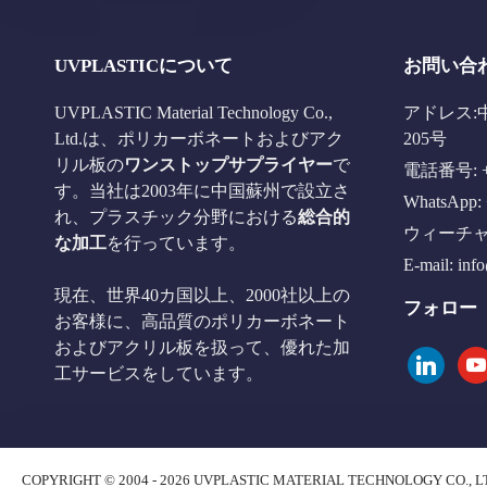
UVPLASTICについて
お問い合
UVPLASTIC Material Technology Co.,
アドレス:
Ltd.は、ポリカーボネートおよびアク
205号
リル板の
ワンストップサプライヤー
で
電話番号: +8
す。当社は2003年に中国蘇州で設立さ
WhatsApp: 
れ、プラスチック分野における
総合的
ウィーチャット
な加工
を行っています。
E-mail:
inf
現在、世界40カ国以上、2000社以上の
フォロー
お客様に、高品質のポリカーボネート
およびアクリル板を扱って、優れた加
linkedin
you
工サービスをしています。
COPYRIGHT © 2004 - 2026 UVPLASTIC MATERIAL TECHNOLOGY CO., L