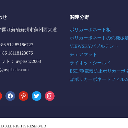
わせ
関連分野
中国江蘇省蘇州市蘇州西大道
ポリカーボネート板
ポリカーボネートのの機械
6 512 85186727
VIEWSKYバブルテント
+86 18118123076
チェアマット
： uvplastic2003
ライオットシールド
o@uvplastic.com
ESD/静電気防止ポリカーボ
ぽポリカーボネートフィル
tube
facebook
pinterest
twitter
instagram
TD. ALL RIGHTS RESERVED