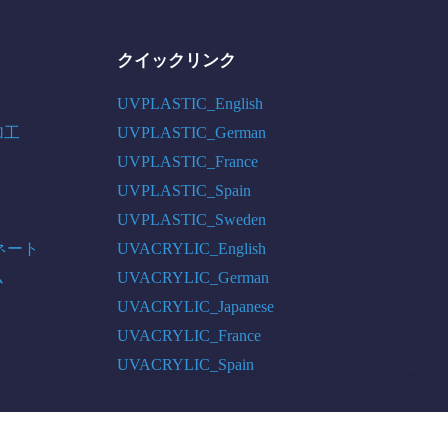
クイックリンク
UVPLASTIC_English
加工
UVPLASTIC_German
UVPLASTIC_France
UVPLASTIC_Spain
UVPLASTIC_Sweden
ネート
UVACRYLIC_English
ム
UVACRYLIC_German
UVACRYLIC_Japanese
UVACRYLIC_France
UVACRYLIC_Spain