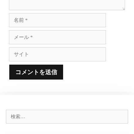
名
前
メ
ー
ル
サ
イ
ト
検
索: