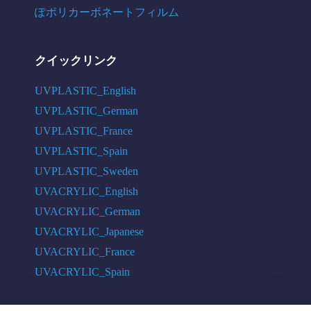
ぽポリカーボネートフィルム
クイックリンク
UVPLASTIC_English
UVPLASTIC_German
UVPLASTIC_France
UVPLASTIC_Spain
UVPLASTIC_Sweden
UVACRYLIC_English
UVACRYLIC_German
UVACRYLIC_Japanese
UVACRYLIC_France
UVACRYLIC_Spain