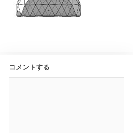
コメントする
コ
メ
ン
ト