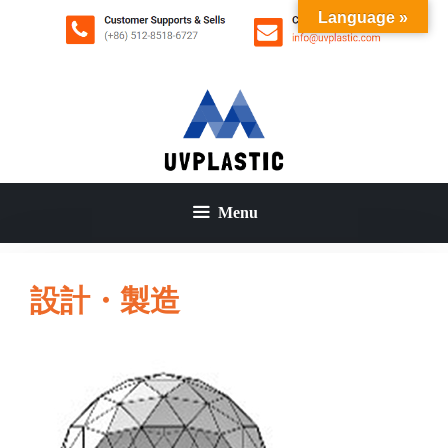
コ
Language »
ン
テ
ン
ツ
へ
ス
キ
ッ
Menu
プ
設計・製造