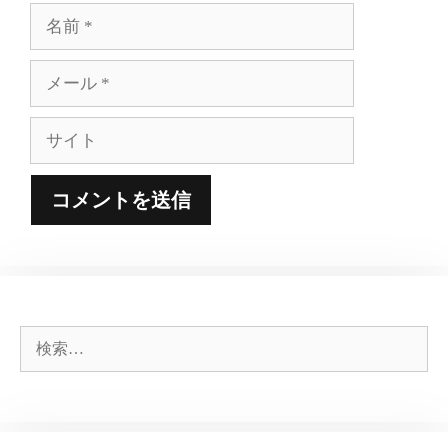
名
前
メ
ー
ル
サ
イ
ト
検
索: