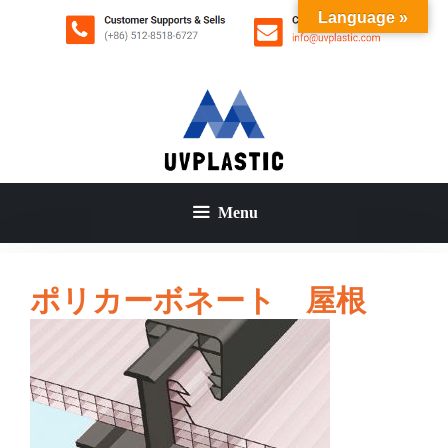
コ
Language »
ン
テ
ン
ツ
へ
ス
キ
ッ
Menu
プ
ポリカーボネート 屋根