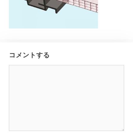
コメントする
コ
メ
ン
ト