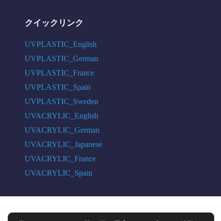
クイックリンク
UVPLASTIC_English
UVPLASTIC_German
UVPLASTIC_France
UVPLASTIC_Spain
UVPLASTIC_Sweden
UVACRYLIC_English
UVACRYLIC_German
UVACRYLIC_Japanese
UVACRYLIC_France
UVACRYLIC_Spain
COPYRIGHT © 2004 - 2026 UVPLASTIC MATERIAL TECHNOLOGY CO.,