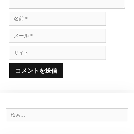
名
前
メ
ー
ル
サ
イ
ト
検
索: