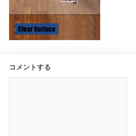
コメントする
コ
メ
ン
ト