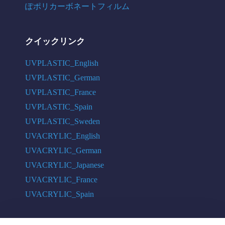
ぽポリカーボネートフィルム
クイックリンク
UVPLASTIC_English
UVPLASTIC_German
UVPLASTIC_France
UVPLASTIC_Spain
UVPLASTIC_Sweden
UVACRYLIC_English
UVACRYLIC_German
UVACRYLIC_Japanese
UVACRYLIC_France
UVACRYLIC_Spain