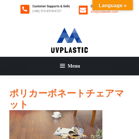
コ
Language »
ン
テ
ン
ツ
へ
ス
キ
ッ
Menu
プ
ポリカーボネートチェアマ
ット