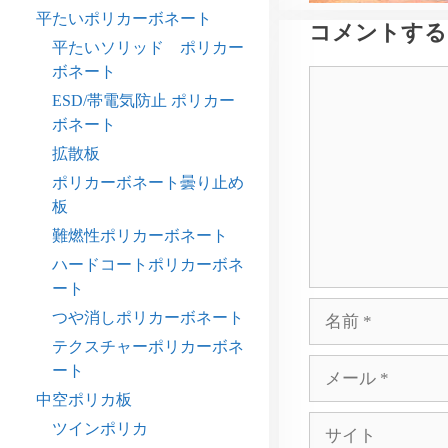
平たいポリカーボネート
コメントする
平たいソリッド ポリカー
ボネート
コ
ESD/帯電気防止 ポリカー
メ
ボネート
ン
ト
拡散板
ポリカーボネート曇り止め
板
難燃性ポリカーボネート
ハードコートポリカーボネ
ート
名
つや消しポリカーボネート
前
テクスチャーポリカーボネ
メ
ート
ー
中空ポリカ板
ル
サ
ツインポリカ