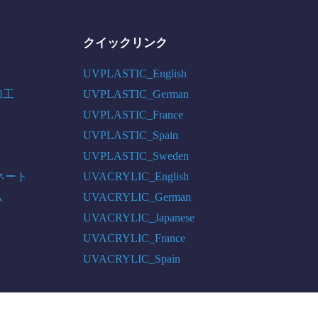
クイックリンク
UVPLASTIC_English
加工
UVPLASTIC_German
UVPLASTIC_France
UVPLASTIC_Spain
UVPLASTIC_Sweden
ネート
UVACRYLIC_English
ム
UVACRYLIC_German
UVACRYLIC_Japanese
UVACRYLIC_France
UVACRYLIC_Spain