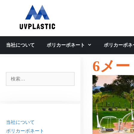
コ
ン
テ
ン
ツ
へ
当社について
ポリカーボネート
ポリカーボネ
ス
キ
6メ
ッ
プ
検
索:
当社について
ポリカーボネート