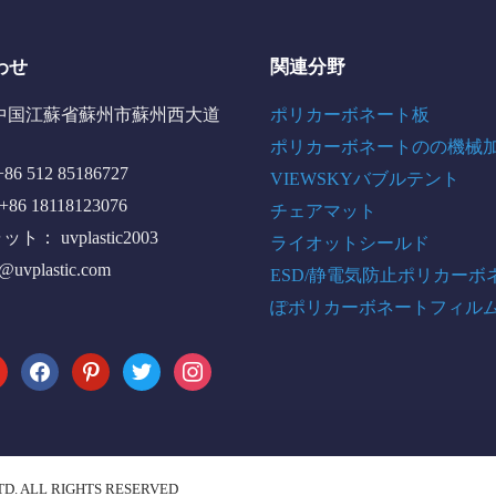
わせ
関連分野
中国江蘇省蘇州市蘇州西大道
ポリカーボネート板
ポリカーボネートのの機械
6 512 85186727
VIEWSKYバブルテント
+86 18118123076
チェアマット
： uvplastic2003
ライオットシールド
o@uvplastic.com
ESD/静電気防止ポリカーボ
ぽポリカーボネートフィル
tube
facebook
pinterest
twitter
instagram
TD. ALL RIGHTS RESERVED