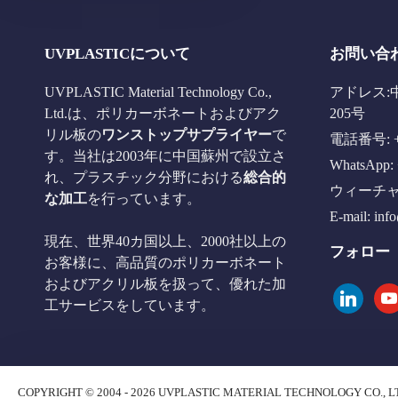
UVPLASTICについて
お問い合
UVPLASTIC Material Technology Co.,
アドレス:
Ltd.は、ポリカーボネートおよびアク
205号
リル板の
ワンストップサプライヤー
で
電話番号: +8
す。当社は2003年に中国蘇州で設立さ
WhatsApp: 
れ、プラスチック分野における
総合的
ウィーチャット
な加工
を行っています。
E-mail:
inf
現在、世界40カ国以上、2000社以上の
フォロー
お客様に、高品質のポリカーボネート
およびアクリル板を扱って、優れた加
linkedin
you
工サービスをしています。
COPYRIGHT © 2004 - 2026 UVPLASTIC MATERIAL TECHNOLOGY CO., L