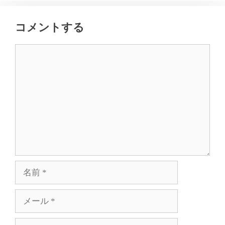
コメントする
コ
メ
ン
ト
名
前
メ
ー
ル
サ