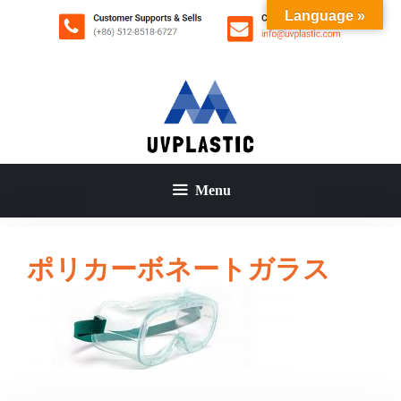
コ
Language »
ン
テ
ン
ツ
へ
ス
キ
ッ
Menu
プ
ポリカーボネートガラス