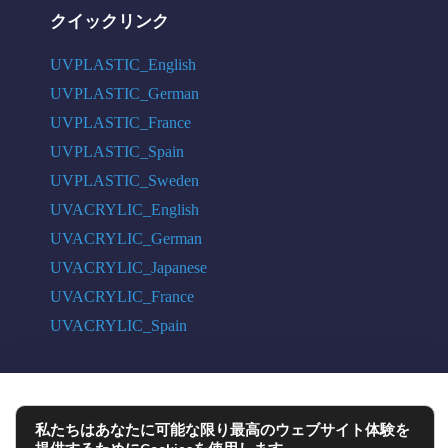
クイックリンク
UVPLASTIC_English
UVPLASTIC_German
UVPLASTIC_France
UVPLASTIC_Spain
UVPLASTIC_Sweden
UVACRYLIC_English
UVACRYLIC_German
UVACRYLIC_Japanese
UVACRYLIC_France
UVACRYLIC_Spain
COPYRIGHT © 2004 - 2026 UVPLASTIC MATERIAL TECHNOLOGY CO.,
私たちはあなたに可能な限り最高のウェブサイト体験を
LTD. ALL RIGHTS RESERVED