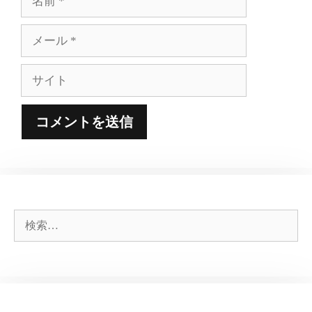
前
メ
ー
ル
サ
イ
ト
検
索: