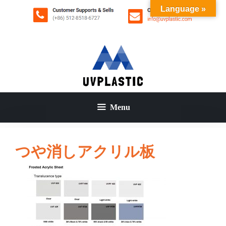
コ
Language »
ン
テ
ン
ツ
へ
ス
キ
ッ
Menu
プ
つや消しアクリル板