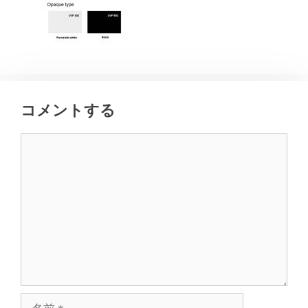
コメントする
コ
メ
ン
ト
名