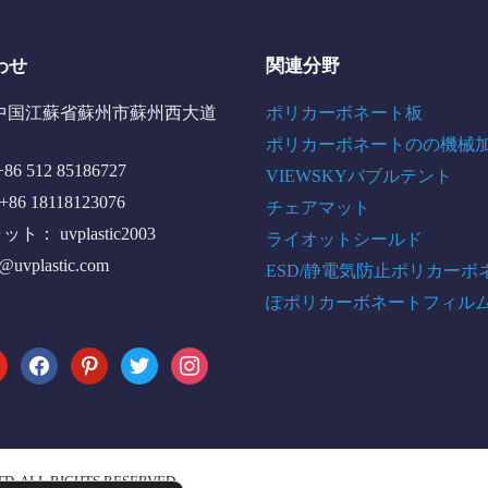
わせ
関連分野
中国江蘇省蘇州市蘇州西大道
ポリカーボネート板
ポリカーボネートのの機械
6 512 85186727
VIEWSKYバブルテント
+86 18118123076
チェアマット
： uvplastic2003
ライオットシールド
o@uvplastic.com
ESD/静電気防止ポリカーボ
ぽポリカーボネートフィル
tube
facebook
pinterest
twitter
instagram
TD. ALL RIGHTS RESERVED