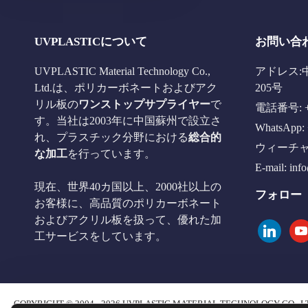
UVPLASTICについて
お問い合
UVPLASTIC Material Technology Co.,
アドレス:
Ltd.は、ポリカーボネートおよびアク
205号
リル板の
ワンストップサプライヤー
で
電話番号: +8
す。当社は2003年に中国蘇州で設立さ
WhatsApp: 
れ、プラスチック分野における
総合的
ウィーチャット
な加工
を行っています。
E-mail:
inf
現在、世界40カ国以上、2000社以上の
フォロー
お客様に、高品質のポリカーボネート
およびアクリル板を扱って、優れた加
linkedin
you
工サービスをしています。
COPYRIGHT © 2004 - 2026 UVPLASTIC MATERIAL TECHNOLOGY CO., L