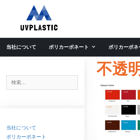
コ
ン
テ
ン
ツ
へ
当社について
ポリカーボネート
ポリカーボネ
ス
キ
不透
ッ
プ
検
索:
当社について
ポリカーボネート