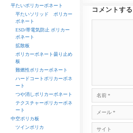
平たいポリカーボネート
コメントする
平たいソリッド ポリカー
ボネート
コ
ESD/帯電気防止 ポリカー
メ
ボネート
ン
ト
拡散板
ポリカーボネート曇り止め
板
難燃性ポリカーボネート
ハードコートポリカーボネ
ート
名
つや消しポリカーボネート
前
テクスチャーポリカーボネ
メ
ート
ー
中空ポリカ板
ル
サ
ツインポリカ