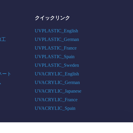
クイックリンク
UVPLASTIC_English
加工
UVPLASTIC_German
UVPLASTIC_France
UVPLASTIC_Spain
UVPLASTIC_Sweden
ネート
UVACRYLIC_English
ム
UVACRYLIC_German
UVACRYLIC_Japanese
UVACRYLIC_France
UVACRYLIC_Spain