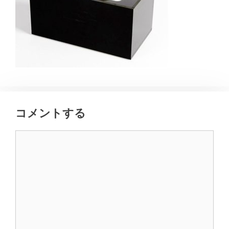
コメントする
コ
メ
ン
ト