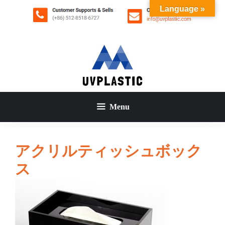
コ
Language »
ン
テ
ン
ツ
へ
ス
キ
ッ
Menu
プ
アクリルティッシュボック
ス