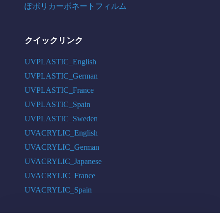
ぽポリカーボネートフィルム
クイックリンク
UVPLASTIC_English
UVPLASTIC_German
UVPLASTIC_France
UVPLASTIC_Spain
UVPLASTIC_Sweden
UVACRYLIC_English
UVACRYLIC_German
UVACRYLIC_Japanese
UVACRYLIC_France
UVACRYLIC_Spain