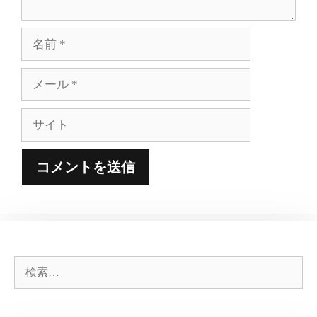
名
前
メ
ー
ル
サ
イ
ト
検
索: