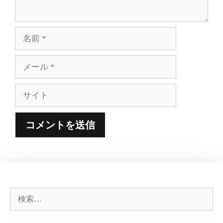
名
前
メ
ー
ル
サ
イ
ト
検
索: