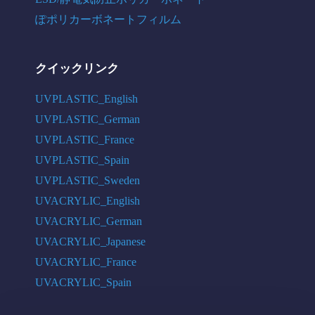
ぽポリカーボネートフィルム
クイックリンク
UVPLASTIC_English
UVPLASTIC_German
UVPLASTIC_France
UVPLASTIC_Spain
UVPLASTIC_Sweden
UVACRYLIC_English
UVACRYLIC_German
UVACRYLIC_Japanese
UVACRYLIC_France
UVACRYLIC_Spain