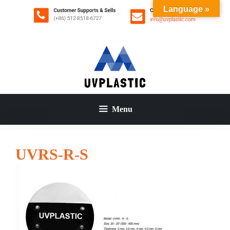
コ
Language »
ン
テ
ン
ツ
へ
ス
キ
ッ
Menu
プ
UVRS-R-S