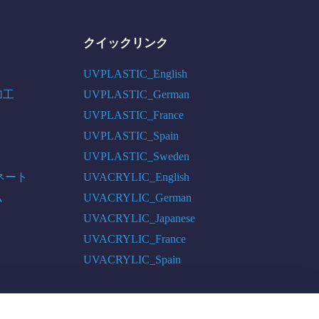
クイックリンク
UVPLASTIC_English
加工
UVPLASTIC_German
UVPLASTIC_France
UVPLASTIC_Spain
UVPLASTIC_Sweden
ネート
UVACRYLIC_English
ム
UVACRYLIC_German
UVACRYLIC_Japanese
UVACRYLIC_France
UVACRYLIC_Spain