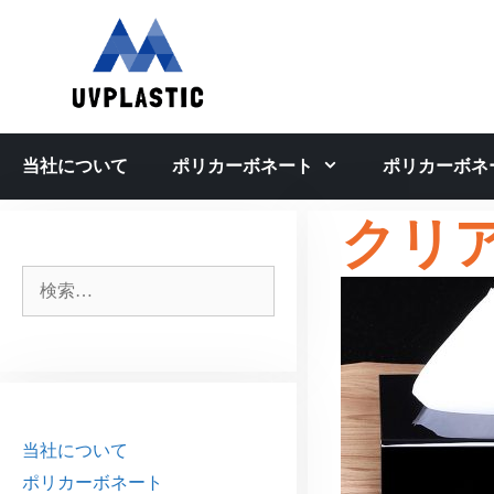
コ
ン
テ
ン
ツ
へ
当社について
ポリカーボネート
ポリカーボネ
ス
キ
クリ
ッ
プ
検
索:
当社について
ポリカーボネート