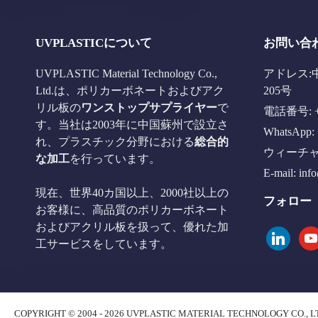
UVPLASTICについて
お問い合
UVPLASTIC Material Technology Co.,
アドレス:
Ltd.は、ポリカーボネートおよびアク
205号
リル板の
ワンストップサプライヤー
で
電話番号: +8
す。当社は2003年に中国蘇州で設立さ
WhatsApp: 
れ、プラスチック分野における
総合的
ウィーチャット
な加工
を行っています。
E-mail:
inf
現在、世界40カ国以上、2000社以上の
フォロー
お客様に、高品質のポリカーボネート
およびアクリル板を扱って、優れた加
linkedin
you
工サービスをしています。
COPYRIGHT © 2004 - 2026 UVPLASTIC MATERIAL TECHNOLOGY CO., L