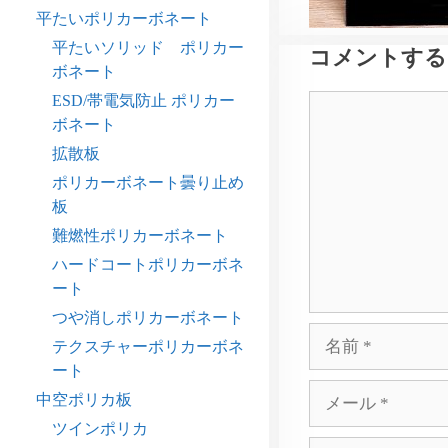
平たいポリカーボネート
平たいソリッド ポリカー
コメントする
ボネート
ESD/帯電気防止 ポリカー
コ
ボネート
メ
ン
拡散板
ト
ポリカーボネート曇り止め
板
難燃性ポリカーボネート
ハードコートポリカーボネ
ート
つや消しポリカーボネート
名
テクスチャーポリカーボネ
前
ート
メ
中空ポリカ板
ー
ツインポリカ
ル