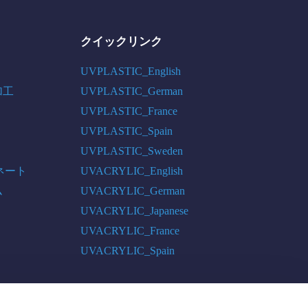
クイックリンク
UVPLASTIC_English
加工
UVPLASTIC_German
UVPLASTIC_France
UVPLASTIC_Spain
UVPLASTIC_Sweden
ネート
UVACRYLIC_English
ム
UVACRYLIC_German
UVACRYLIC_Japanese
UVACRYLIC_France
UVACRYLIC_Spain