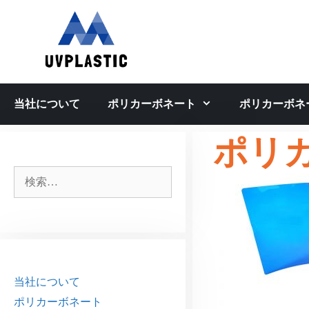
コ
ン
テ
ン
ツ
へ
当社について
ポリカーボネート
ポリカーボネ
ス
キ
ポリ
ッ
プ
検
索:
当社について
ポリカーボネート