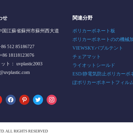
わせ
関連分野
中国江蘇省蘇州市蘇州西大道
ポリカーボネート板
ポリカーボネートのの機械
6 512 85186727
VIEWSKYバブルテント
+86 18118123076
チェアマット
： uvplastic2003
ライオットシールド
o@uvplastic.com
ESD/静電気防止ポリカーボ
ぽポリカーボネートフィル
tube
facebook
pinterest
twitter
instagram
TD. ALL RIGHTS RESERVED