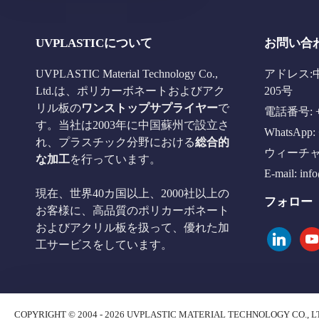
UVPLASTICについて
お問い合
UVPLASTIC Material Technology Co.,
アドレス:
Ltd.は、ポリカーボネートおよびアク
205号
リル板の
ワンストップサプライヤー
で
電話番号: +8
す。当社は2003年に中国蘇州で設立さ
WhatsApp: 
れ、プラスチック分野における
総合的
ウィーチャット
な加工
を行っています。
E-mail:
inf
現在、世界40カ国以上、2000社以上の
フォロー
お客様に、高品質のポリカーボネート
およびアクリル板を扱って、優れた加
linkedin
you
工サービスをしています。
COPYRIGHT © 2004 - 2026 UVPLASTIC MATERIAL TECHNOLOGY CO., L