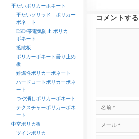
平たいポリカーボネート
平たいソリッド ポリカー
コメントする
ボネート
ESD/帯電気防止 ポリカー
コ
ボネート
メ
ン
拡散板
ト
ポリカーボネート曇り止め
板
難燃性ポリカーボネート
ハードコートポリカーボネ
ート
つや消しポリカーボネート
名
テクスチャーポリカーボネ
前
ート
メ
中空ポリカ板
ー
ツインポリカ
ル