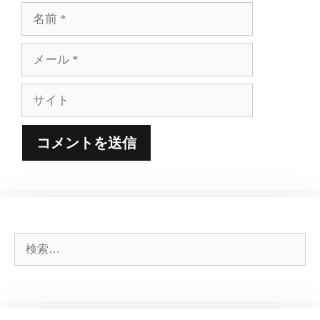
名
前
メ
ー
ル
サ
イ
ト
検
索: