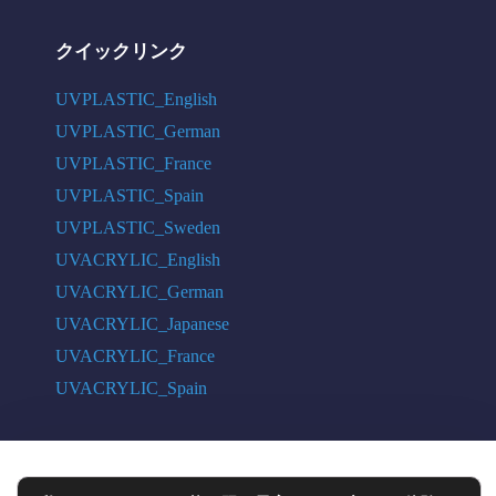
クイックリンク
UVPLASTIC_English
UVPLASTIC_German
UVPLASTIC_France
UVPLASTIC_Spain
UVPLASTIC_Sweden
UVACRYLIC_English
UVACRYLIC_German
UVACRYLIC_Japanese
UVACRYLIC_France
UVACRYLIC_Spain
COPYRIGHT © 2004 - 2026 UVPLASTIC MATERIAL TECHNOLOGY CO.,