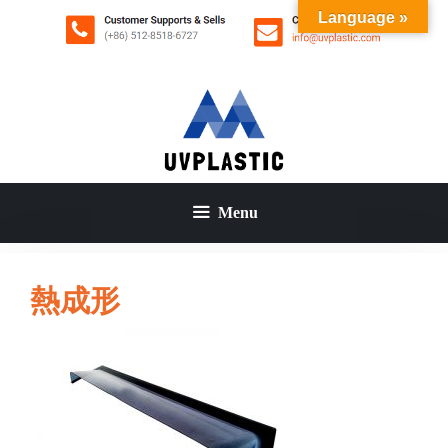
コ
Language »
ン
テ
ン
ツ
へ
ス
キ
ッ
Menu
プ
熱成形