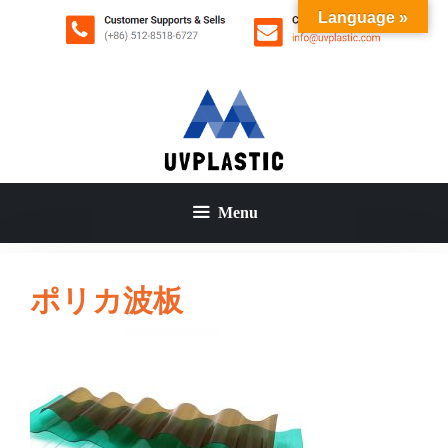
コ
Language »
ン
テ
ン
ツ
へ
ス
キ
ッ
Menu
プ
ポリカ波板