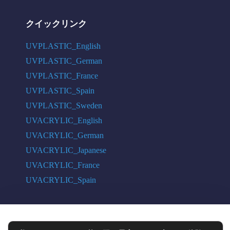
クイックリンク
UVPLASTIC_English
UVPLASTIC_German
UVPLASTIC_France
UVPLASTIC_Spain
UVPLASTIC_Sweden
UVACRYLIC_English
UVACRYLIC_German
UVACRYLIC_Japanese
UVACRYLIC_France
UVACRYLIC_Spain
COPYRIGHT © 2004 - 2026 UVPLASTIC MATERIAL TECHNOLOGY CO.,