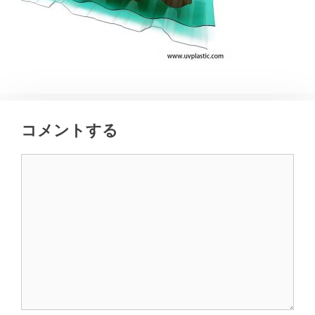
コメントする
コ
メ
ン
ト