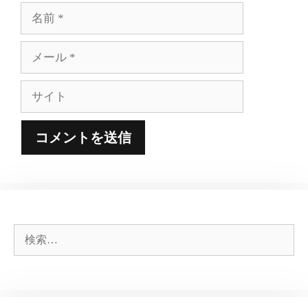
名
前
メ
ー
ル
サ
イ
ト
検
索: