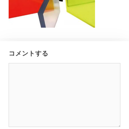
コメントする
コ
メ
ン
ト