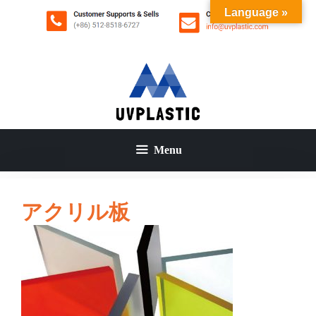
コ
Language »
ン
テ
ン
ツ
へ
ス
キ
ッ
Menu
プ
アクリル板