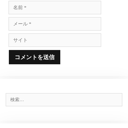
名
前
メ
ー
ル
サ
イ
ト
検
索: