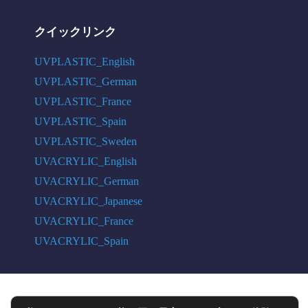
クイックリンク
UVPLASTIC_English
UVPLASTIC_German
UVPLASTIC_France
UVPLASTIC_Spain
UVPLASTIC_Sweden
UVACRYLIC_English
UVACRYLIC_German
UVACRYLIC_Japanese
UVACRYLIC_France
UVACRYLIC_Spain
COPYRIGHT © 2004 - 2026 UVPLASTIC MATERIAL TECHNOLOGY CO.,